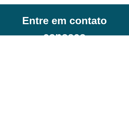
Entre em contato
conosco
Pronta para a mudança que você sempre desejou?
Agende sua consulta hoje e dê o primeiro passo em
direção à confiança e ao bem-estar que você
merece.
Nossa equipe está aqui
para apoiá-la em
cada etapa dessa jornada transformadora
Agenda uma consulta